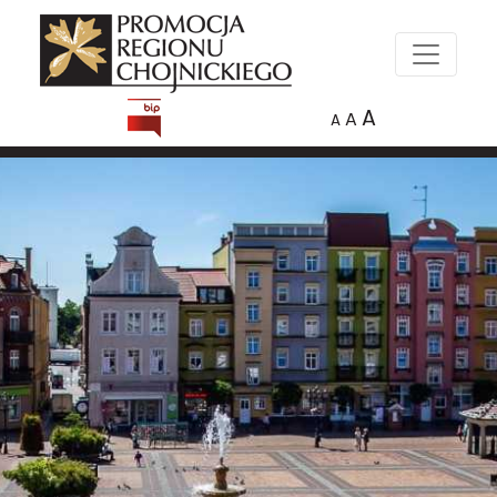
A
A
A