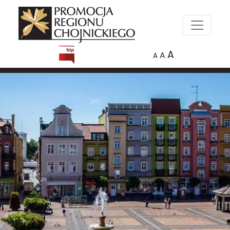
A
A
A