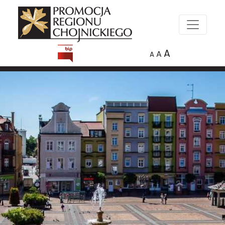
A
A
A