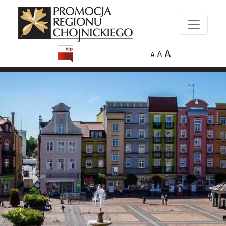
A
A
A