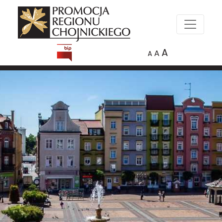
A
A
A