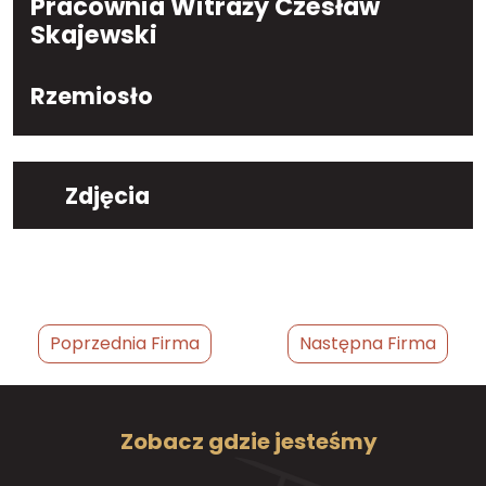
Pracownia Witraży Czesław
Skajewski
Rzemiosło
Zdjęcia
Poprzednia Firma
Następna Firma
Zobacz gdzie jesteśmy