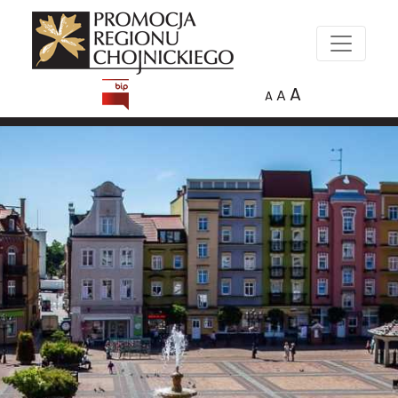
A
A
A