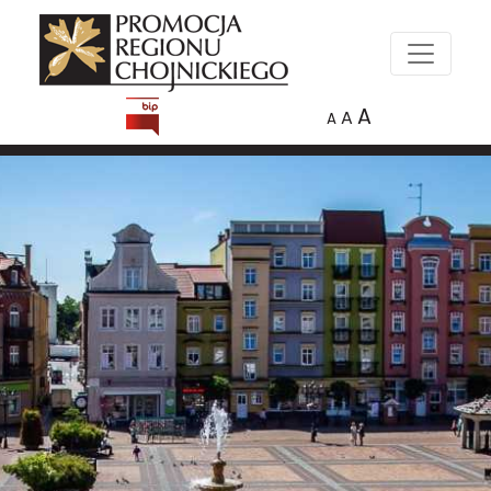
A
A
A