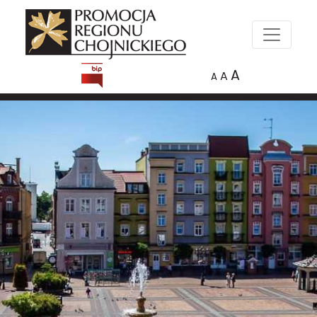
A
A
A