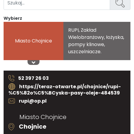
Wybierz
RUPI, Zakład
Wielobranżowy, łożyska,
Miasto Chojnice
pompy klinowe,
uszczelniacze.
52 397 26 03
https://teraz-otwarte.pl/chojnice/rupi-
%C5%82o%C5%BCyska-pasy-oleje-484539
rupi@op.pl
Miasto Chojnice
Chojnice