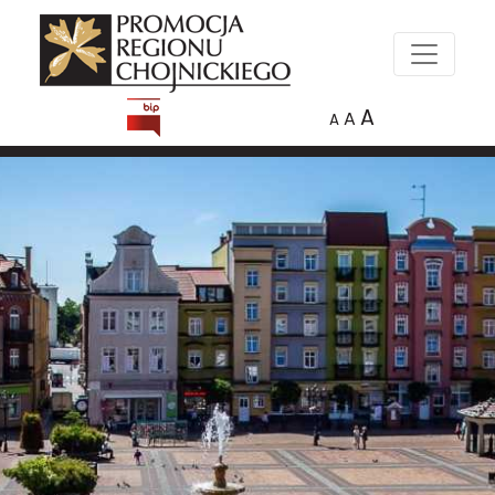
A
A
A