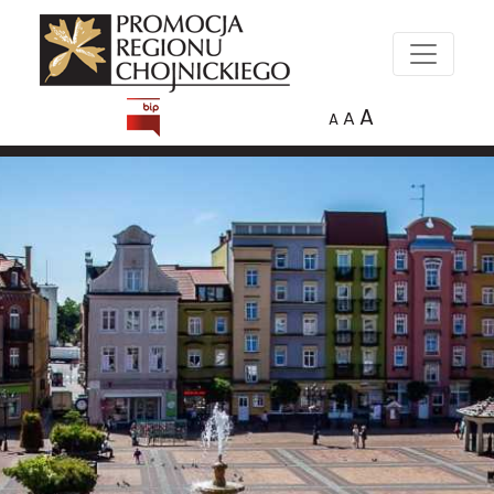
A
A
A