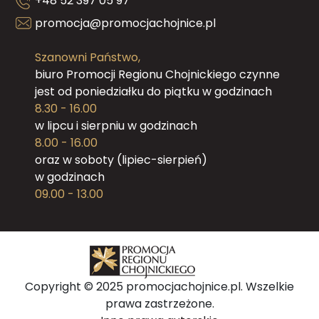
+48 52 397 05 97
promocja@promocjachojnice.pl
Szanowni Państwo,
biuro Promocji Regionu Chojnickiego czynne
jest od poniedziałku do piątku w godzinach
8.30 - 16.00
w lipcu i sierpniu w godzinach
8.00 - 16.00
oraz w soboty (lipiec-sierpień)
w godzinach
09.00 - 13.00
Copyright © 2025 promocjachojnice.pl. Wszelkie
prawa zastrzeżone.