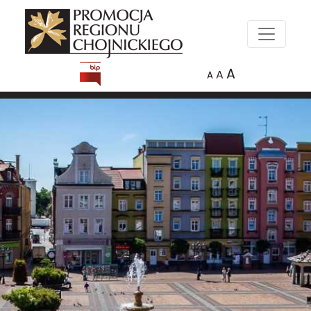
A
A
A