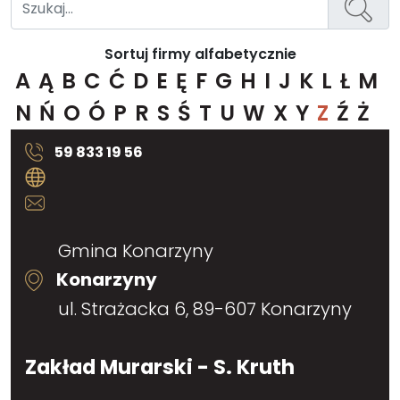
Sortuj firmy alfabetycznie
A
Ą
B
C
Ć
D
E
Ę
F
G
H
I
J
K
L
Ł
M
N
Ń
O
Ó
P
R
S
Ś
T
U
W
X
Y
Z
Ź
Ż
59 833 19 56
Gmina Konarzyny
Konarzyny
ul. Strażacka 6, 89-607 Konarzyny
Zakład Murarski - S. Kruth