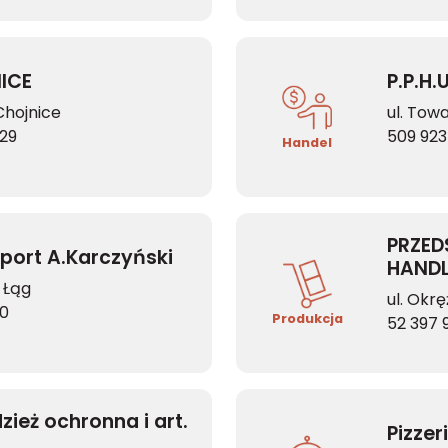
ICE
P.P.H.
Chojnice
ul. Tow
729
509 923
Handel
PRZED
port A.Karczyński
HAND
 Łąg
ul. Okr
60
Produkcja
52 397 
dzież ochronna i art.
Pizzer