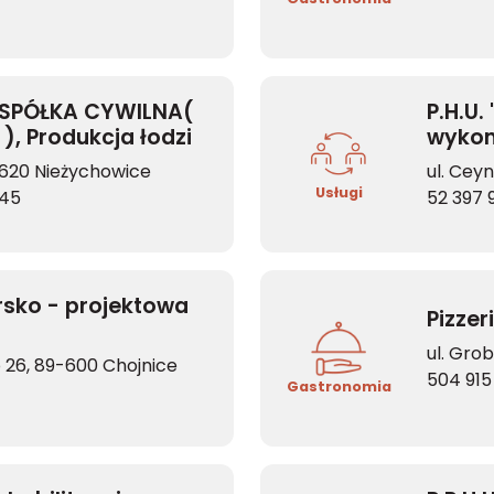
 SPÓŁKA CYWILNA(
P.H.U.
), Produkcja łodzi
wykon
budow
-620 Nieżychowice
ul. Cey
Usługi
345
52 397 
rsko - projektowa
Pizzer
i
ul. Gro
o 26, 89-600 Chojnice
504 915
Gastronomia