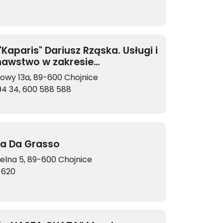
 "Kaparis" Dariusz Rząska. Usługi i
awstwo w zakresie
nictwa ogólnego.
nowy 13a, 89-600 Chojnice
94 34, 600 588 588
ia Da Grasso
belna 5, 89-600 Chojnice
 620