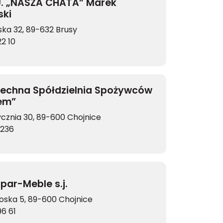
.U. „NASZA CHATA” Marek
ski
ńska 32, 89-632 Brusy
2 10
echna Spółdzielnia Spożywców
em”
tycznia 30, 89-600 Chojnice
7236
Spar-Meble s.j.
goska 5, 89-600 Chojnice
96 61