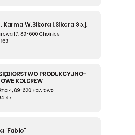
U. Karma W.Sikora I.Sikora Sp.j.
arowa 17, 89-600 Chojnice
 163
SIĘBIORSTWO PRODUKCYJNO-
LOWE KOLDREW
ężna 4, 89-620 Pawłowo
94 47
ia "Fabio"