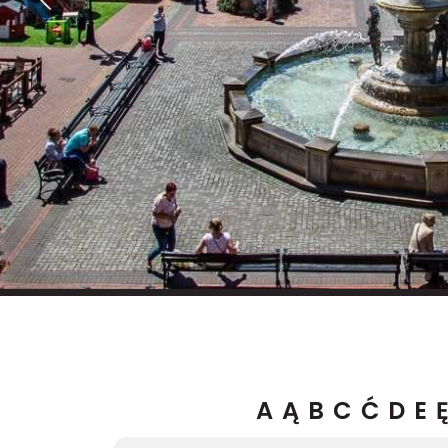
A
Ą
B
C
Ć
D
E