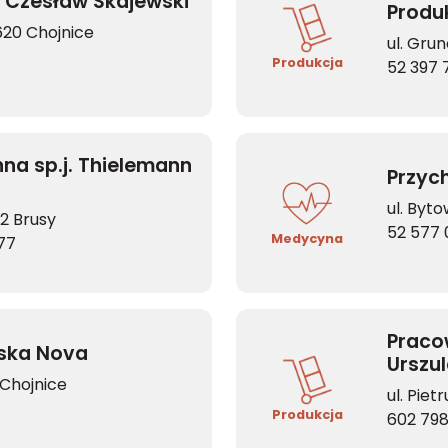
 Czesław Skajewski
Produk
620 Chojnice
ul. Gru
Produkcja
52 397 
na sp.j. Thielemann
Przyc
ul. Byt
2 Brusy
52 577 
Medycyna
77
Praco
rska Nova
Urszu
 Chojnice
ul. Pie
Produkcja
602 798