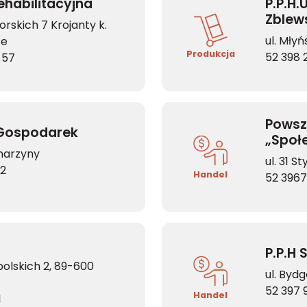
ehabilitacyjna
P.P.H
Zblew
orskich 7 Krojanty k.
ul. Mły
ce
Produkcja
52 398 2
 57
Powsz
 Gospodarek
„Społ
onarzyny
ul. 31 S
62
Handel
52 396
P.P.H 
olskich 2, 89-600
ul. Byd
52 397 
Handel
1