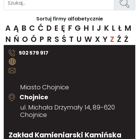
Sortuj firmy alfabetycznie
A
Ą
B
C
Ć
D
E
Ę
F
G
H
I
J
K
L
Ł
M
N
Ń
O
Ó
P
R
S
Ś
T
U
W
X
Y
Z
Ź
Ż
502 579 917
Miasto Chojnice
Chojnice
ul. Michała Drzymały 14, 89-620
Chojnice
Zakład Kamieniarski Kamińska