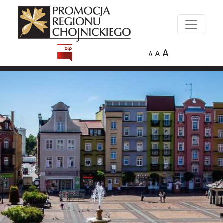
A
A
A