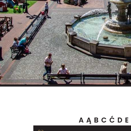
A
Ą
B
C
Ć
D
E