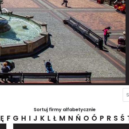
Sortuj firmy alfabetycznie
Ę
F
G
H
I
J
K
L
Ł
M
N
Ń
O
Ó
P
R
S
Ś