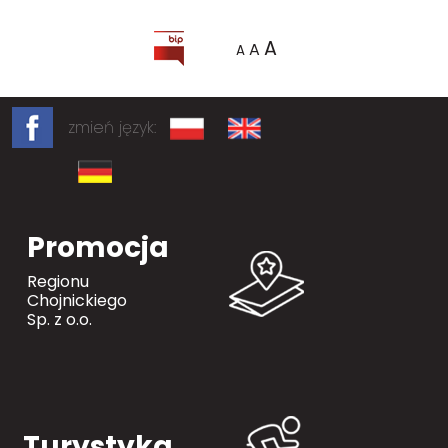
A
A
A
zmień język:
Promocja
Regionu
Chojnickiego
Sp. z o.o.
Turystyka