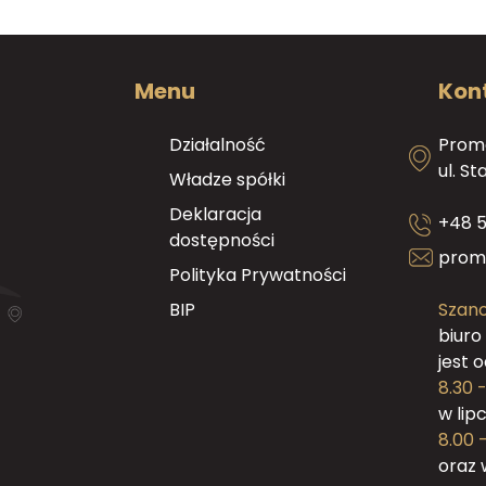
Menu
Kon
Działalność
Promo
ul. S
Władze spółki
Deklaracja
+48 5
dostępności
prom
Polityka Prywatności
BIP
Szano
biuro
jest 
8.30 -
w lip
8.00 -
oraz 