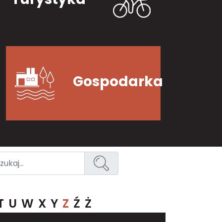
Gospodarka
T
U
W
X
Y
Z
Ź
Ż