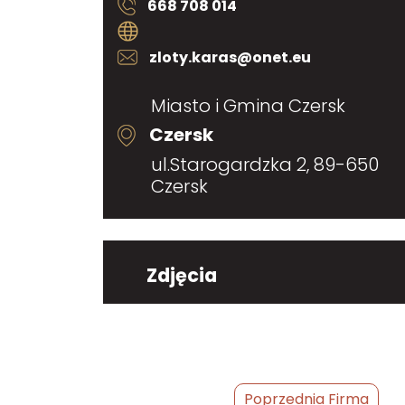
668 708 014
zloty.karas@onet.eu
Miasto i Gmina Czersk
Czersk
ul.Starogardzka 2, 89-650
Czersk
Zdjęcia
Poprzednia Firma