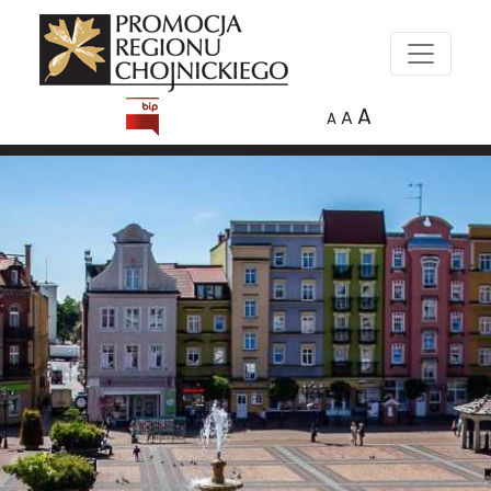
A
A
A