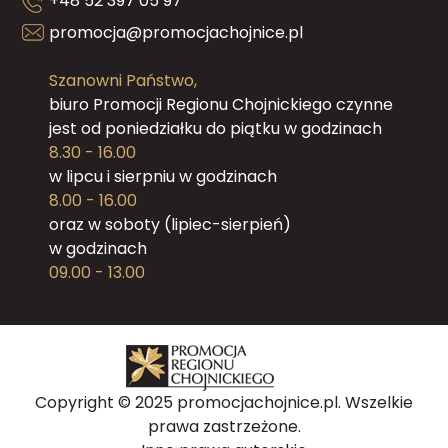
+48 52 397 05 97
promocja@promocjachojnice.pl
Szanowni Państwo,
biuro Promocji Regionu Chojnickiego czynne
jest od poniedziałku do piątku w godzinach
8.30 - 16.00
w lipcu i sierpniu w godzinach
8.00 - 16.00
oraz w soboty (lipiec-sierpień)
w godzinach
09.00 - 13.00
Copyright © 2025 promocjachojnice.pl. Wszelkie
prawa zastrzeżone.