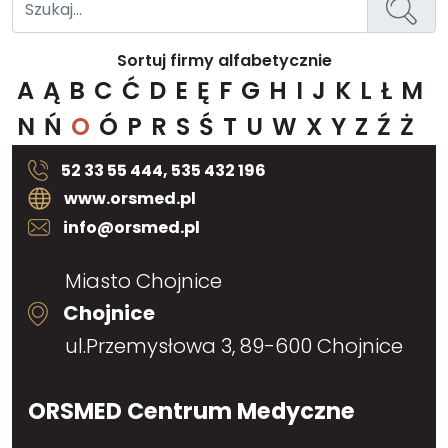
Sortuj firmy alfabetycznie
A
Ą
B
C
Ć
D
E
Ę
F
G
H
I
J
K
L
Ł
M
N
Ń
O
Ó
P
R
S
Ś
T
U
W
X
Y
Z
Ź
Ż
52 33 55 444, 535 432 196
www.orsmed.pl
info@orsmed.pl
Miasto Chojnice
Chojnice
ul.Przemysłowa 3, 89-600 Chojnice
ORSMED Centrum Medyczne