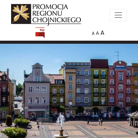
A
A
A