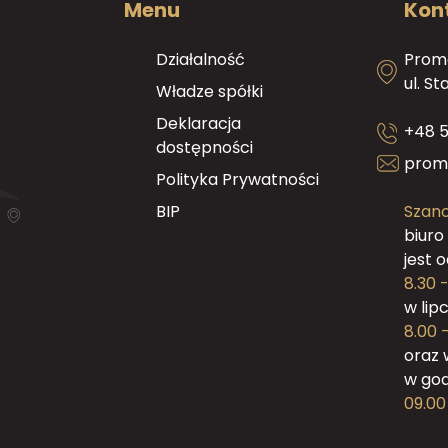
Menu
Kon
Działalność
Promo
ul. S
Władze spółki
Deklaracja
+48 5
dostępności
prom
Polityka Prywatności
BIP
Szano
biuro
jest 
8.30 -
w lip
8.00 -
oraz 
w go
09.00