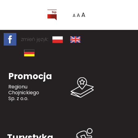
A
A
A
zmień język:
Promocja
Regionu
Chojnickiego
Sp. z o.o.
Turystyka