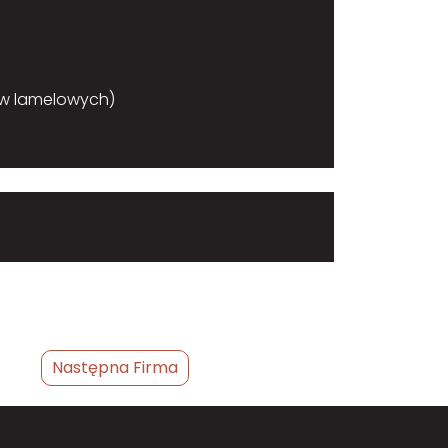
ów lamelowych)
Następna Firma