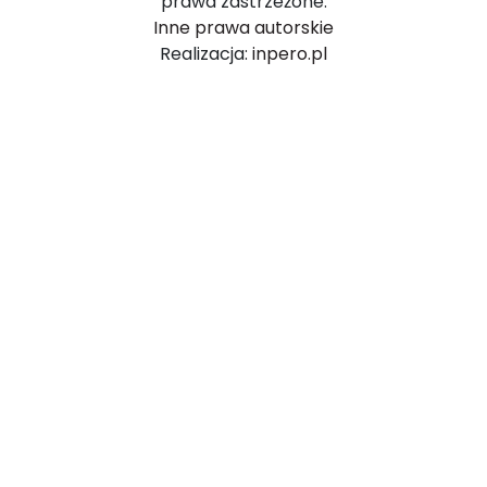
prawa zastrzeżone.
Inne prawa autorskie
Realizacja:
inpero.pl