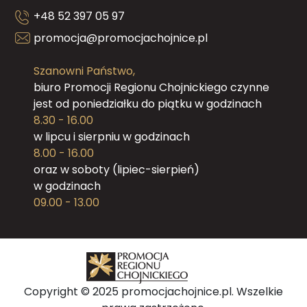
+48 52 397 05 97
promocja@promocjachojnice.pl
Szanowni Państwo,
biuro Promocji Regionu Chojnickiego czynne
jest od poniedziałku do piątku w godzinach
8.30 - 16.00
w lipcu i sierpniu w godzinach
8.00 - 16.00
oraz w soboty (lipiec-sierpień)
w godzinach
09.00 - 13.00
Copyright © 2025 promocjachojnice.pl. Wszelkie