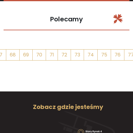
Polecamy
7
68
69
70
71
72
73
74
75
76
7
Zobacz gdzie jesteśmy