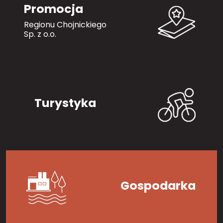
Promocja
Regionu Chojnickiego
Sp. z o.o.
Turystyka
Gospodarka