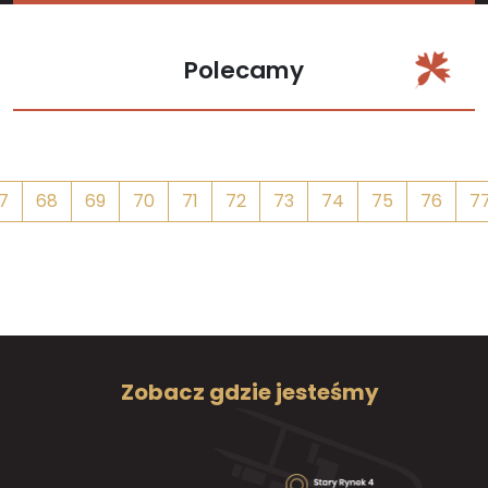
Polecamy
7
68
69
70
71
72
73
74
75
76
7
Zobacz gdzie jesteśmy