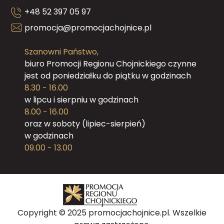
+48 52 397 05 97
promocja@promocjachojnice.pl
Szanowni Państwo,
biuro Promocji Regionu Chojnickiego czynne
jest od poniedziałku do piątku w godzinach
8.30 - 16.00
w lipcu i sierpniu w godzinach
8.00 - 16.00
oraz w soboty (lipiec-sierpień)
w godzinach
09.00 - 13.00
Copyright © 2025 promocjachojnice.pl. Wszelkie