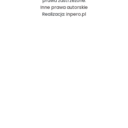
prawa zastrzeżone.
Inne prawa autorskie
Realizacja:
inpero.pl