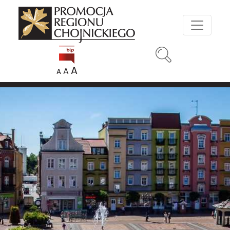
A
A
A