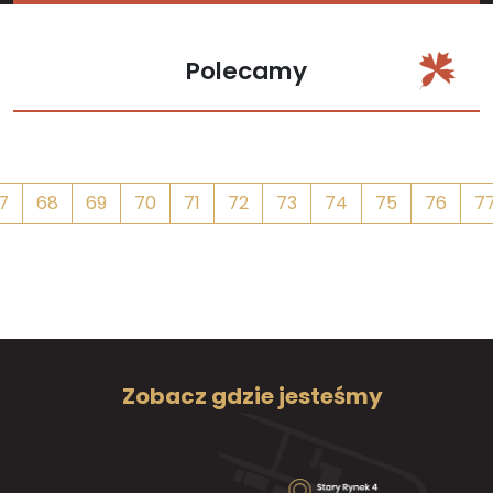
Polecamy
7
68
69
70
71
72
73
74
75
76
7
Zobacz gdzie jesteśmy