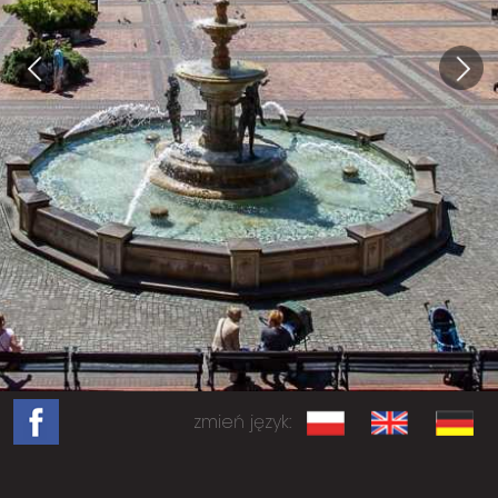
zmień język: