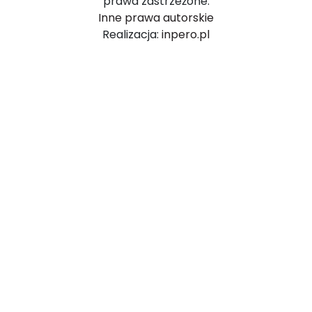
prawa zastrzeżone.
Inne prawa autorskie
Realizacja:
inpero.pl