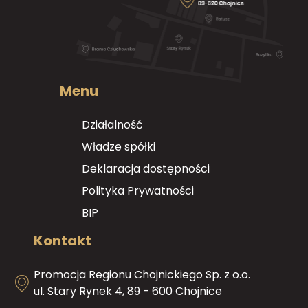
Menu
Działalność
Władze spółki
Deklaracja dostępności
Polityka Prywatności
BIP
Kontakt
Promocja Regionu Chojnickiego Sp. z o.o.
ul. Stary Rynek 4, 89 - 600 Chojnice