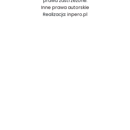
prawa zastrzeżone.
Inne prawa autorskie
Realizacja:
inpero.pl