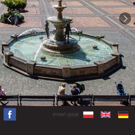
zmień język: