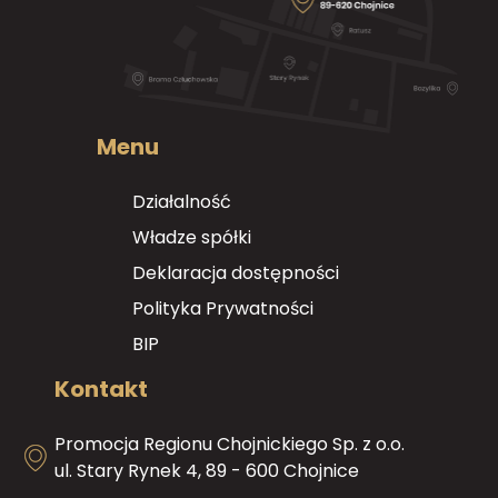
Menu
Działalność
Władze spółki
Deklaracja dostępności
Polityka Prywatności
BIP
Kontakt
Promocja Regionu Chojnickiego Sp. z o.o.
ul. Stary Rynek 4, 89 - 600 Chojnice