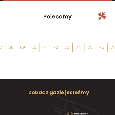
Polecamy
7
68
69
70
71
72
73
74
75
76
7
Zobacz gdzie jesteśmy