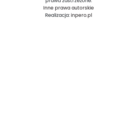
prawa zastrzeżone.
Inne prawa autorskie
Realizacja:
inpero.pl