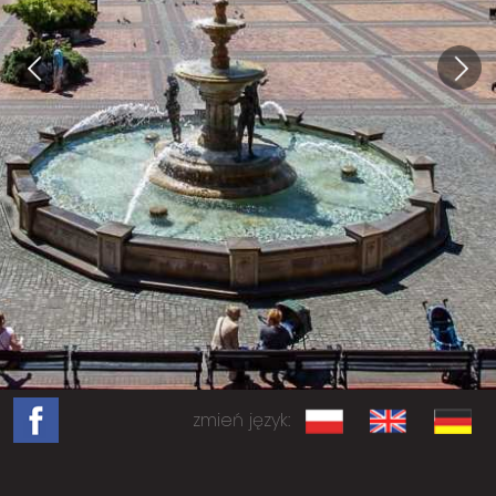
zmień język: