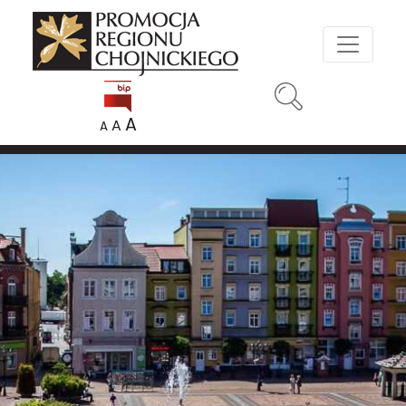
A
A
A