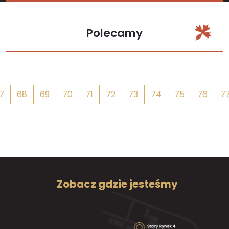
Polecamy
7
68
69
70
71
72
73
74
75
76
7
Zobacz gdzie jesteśmy