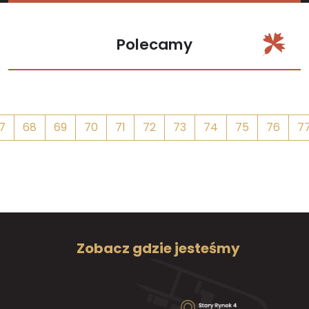
Polecamy
7
68
69
70
71
72
73
74
75
76
7
Zobacz gdzie jesteśmy