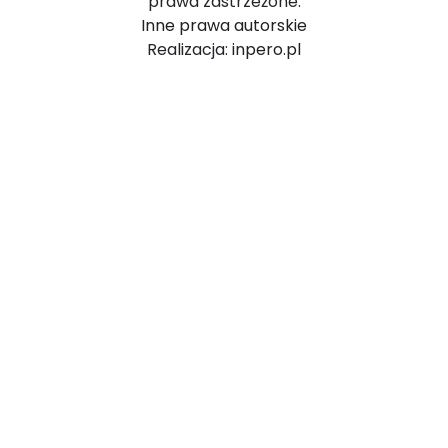
prawa zastrzeżone.
Inne prawa autorskie
Realizacja:
inpero.pl