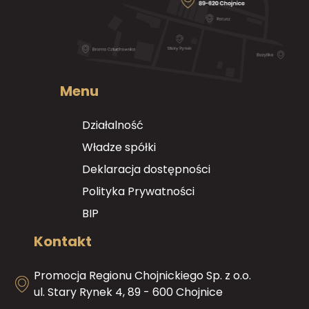
Menu
Działalność
Władze spółki
Deklaracja dostępności
Polityka Prywatności
BIP
Kontakt
Promocja Regionu Chojnickiego Sp. z o.o.
ul. Stary Rynek 4, 89 - 600 Chojnice