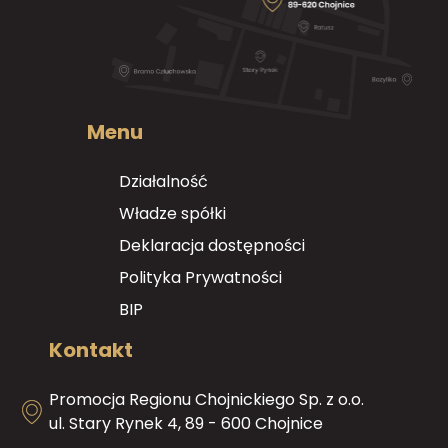
Menu
Działalność
Władze spółki
Deklaracja dostępności
Polityka Prywatności
BIP
Kontakt
Promocja Regionu Chojnickiego Sp. z o.o.
ul. Stary Rynek 4, 89 - 600 Chojnice