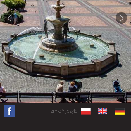
zmień język: