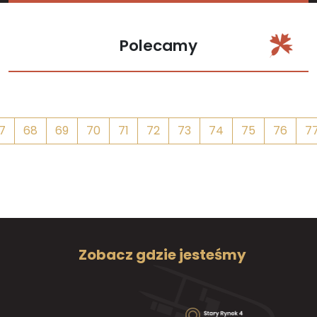
Polecamy
7
68
69
70
71
72
73
74
75
76
7
Zobacz gdzie jesteśmy