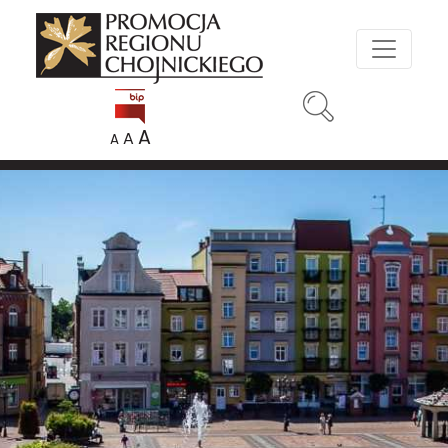
A
A
A