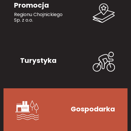
Promocja
Regionu Chojnickiego
Sp. z o.o.
Turystyka
Gospodarka