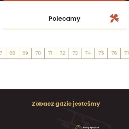
Polecamy
7
68
69
70
71
72
73
74
75
76
7
Zobacz gdzie jesteśmy