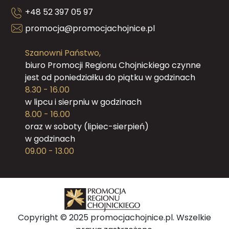
+48 52 397 05 97
promocja@promocjachojnice.pl
Szanowni Państwo,
biuro Promocji Regionu Chojnickiego czynne
jest od poniedziałku do piątku w godzinach
8.30 - 16.00
w lipcu i sierpniu w godzinach
8.00 - 16.00
oraz w soboty (lipiec-sierpień)
w godzinach
09.00 - 13.00
Copyright © 2025 promocjachojnice.pl. Wszelkie