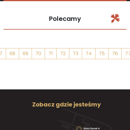
Polecamy
7
68
69
70
71
72
73
74
75
76
7
Zobacz gdzie jesteśmy