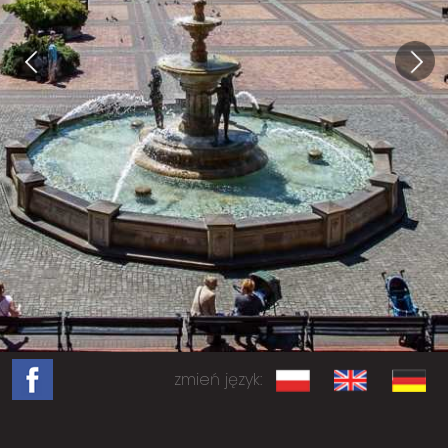
zmień język: