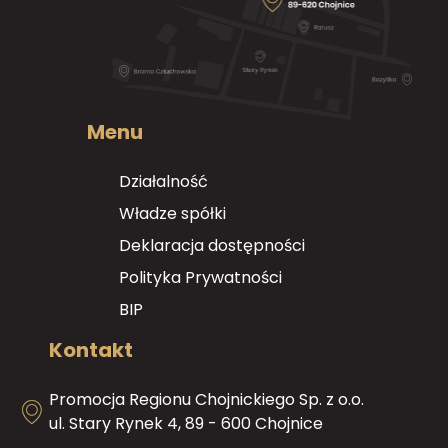
Menu
Działalność
Władze spółki
Deklaracja dostępności
Polityka Prywatności
BIP
Kontakt
Promocja Regionu Chojnickiego Sp. z o.o.
ul. Stary Rynek 4, 89 - 600 Chojnice