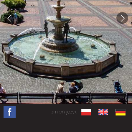
zmień język: