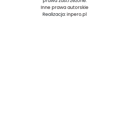
prawa zastrzeżone.
Inne prawa autorskie
Realizacja:
inpero.pl