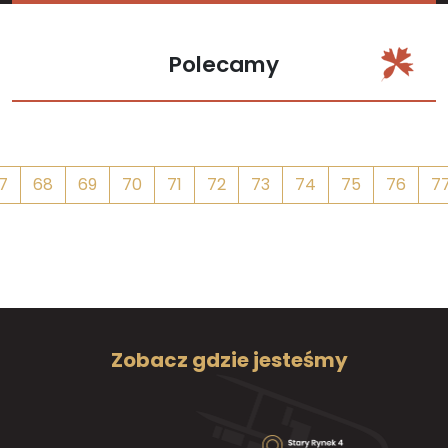
Polecamy
7
68
69
70
71
72
73
74
75
76
7
Zobacz gdzie jesteśmy