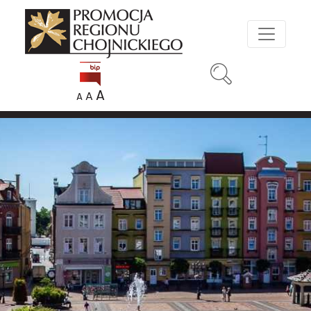
A
A
A