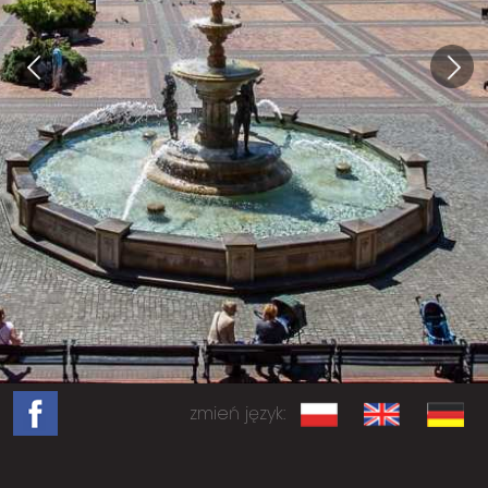
zmień język: