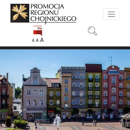
A
A
A