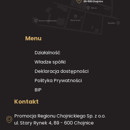
Menu
Działalność
Władze spółki
Deklaracja dostępności
Polityka Prywatności
BIP
Kontakt
Promocja Regionu Chojnickiego Sp. z o.o.
ul. Stary Rynek 4, 89 - 600 Chojnice