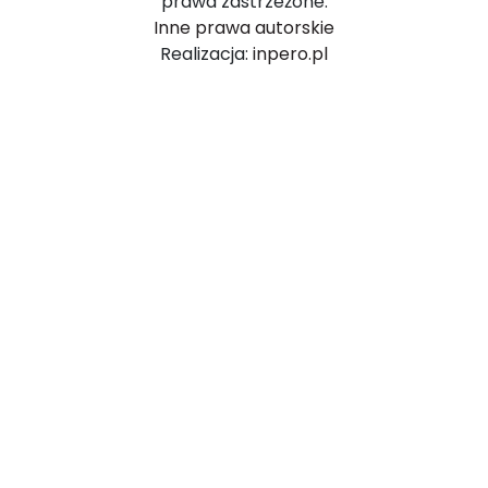
prawa zastrzeżone.
Inne prawa autorskie
Realizacja:
inpero.pl