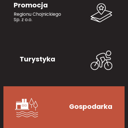
Promocja
Regionu Chojnickiego
Sp. z o.o.
Turystyka
Gospodarka