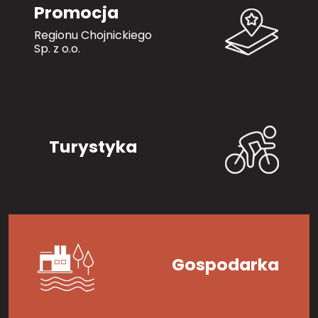
Promocja
Regionu Chojnickiego
Sp. z o.o.
Turystyka
Gospodarka