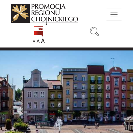
A
A
A