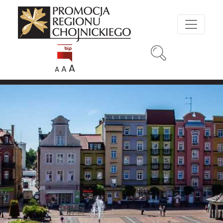
A
A
A