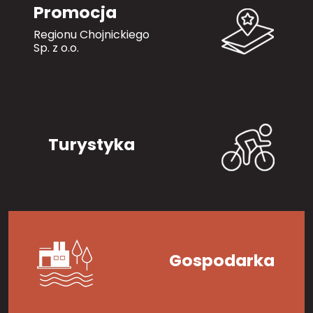
Promocja
Regionu Chojnickiego
Sp. z o.o.
Turystyka
Gospodarka