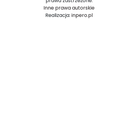
prawa zastrzeżone.
Inne prawa autorskie
Realizacja:
inpero.pl