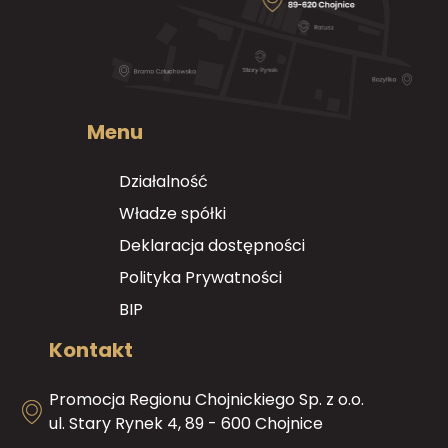
Menu
Działalność
Władze spółki
Deklaracja dostępności
Polityka Prywatności
BIP
Kontakt
Promocja Regionu Chojnickiego Sp. z o.o.
ul. Stary Rynek 4, 89 - 600 Chojnice