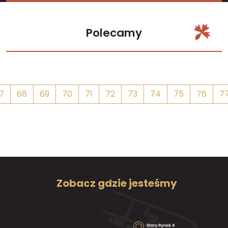
Polecamy
7
68
69
70
71
72
73
74
75
76
7
Zobacz gdzie jesteśmy