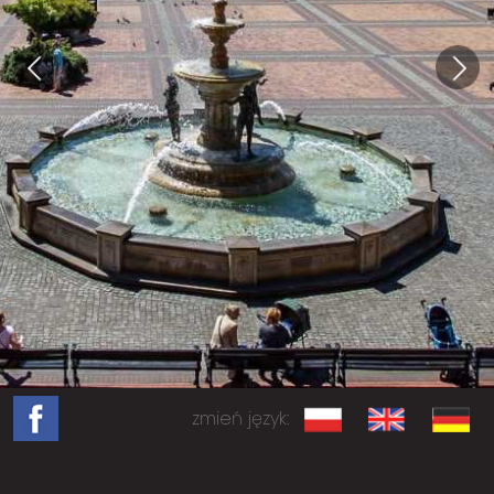
zmień język: