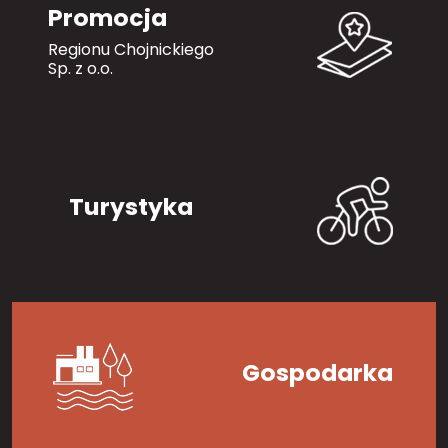
Promocja
Regionu Chojnickiego
Sp. z o.o.
Turystyka
Gospodarka