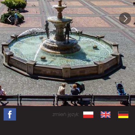
zmień język: