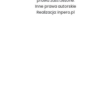
prawa zastrzeżone.
Inne prawa autorskie
Realizacja:
inpero.pl