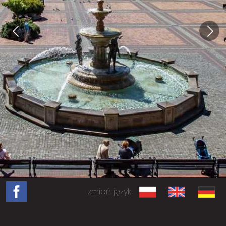
zmień język: