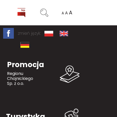
A
A
A
zmień język:
Promocja
Regionu
Chojnickiego
Sp. z o.o.
Turystyka