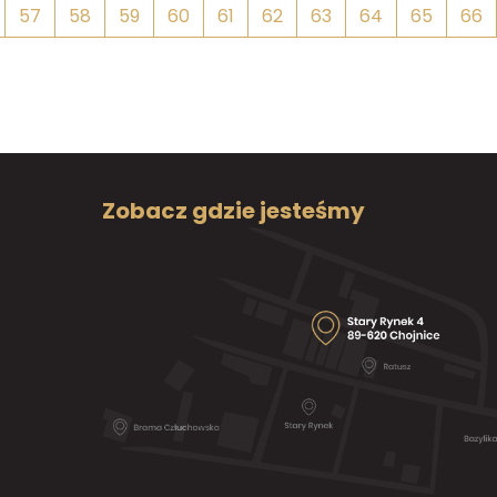
57
58
59
60
61
62
63
64
65
66
Zobacz gdzie jesteśmy