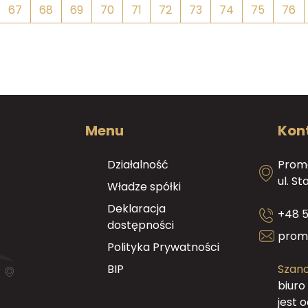
67
68
69
70
71
72
73
74
75
76
Menu
Kon
Działalność
Promo
ul. S
Władze spółki
Deklaracja
+48 5
dostępności
prom
Polityka Prywatności
BIP
Szano
biuro
jest 