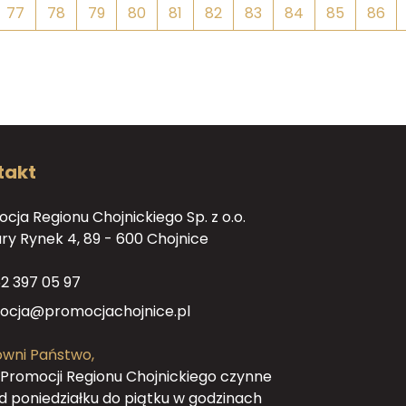
77
78
79
80
81
82
83
84
85
86
takt
cja Regionu Chojnickiego Sp. z o.o.
tary Rynek 4, 89 - 600 Chojnice
2 397 05 97
ocja@promocjachojnice.pl
wni Państwo,
 Promocji Regionu Chojnickiego czynne
od poniedziałku do piątku w godzinach